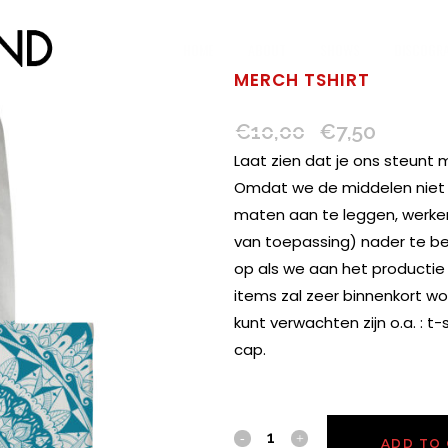
HOME
ABOUT
SHOWS
DISCOGR
MERCH TSHIRT
€
10,00
€
7,50
Original
Current
price
price
Laat zien dat je ons steunt 
was:
is:
Omdat we de middelen niet 
€10,00.
€7,50.
maten aan te leggen, werken
van toepassing) nader te be
op als we aan het producti
items zal zeer binnenkort wo
kunt verwachten zijn o.a. : t-
cap.
In stock
ADD TO