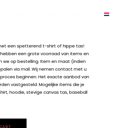
APHY
CONTACT
RETURN & TERMS AND CONDITIONS
met een spetterend t-shirt of hippe tas!
hebben een grote voorraad van items en
 we op bestelling. Item en maat (indien
palen via mail. Wij nemen contact met u
e proces beginnen. Het exacte aanbod van
rden vastgesteld. Mogelijke items die je
shirt, hoodie, stevige canvas tas, baseball
 CART